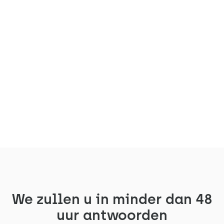
Angelsquare-teams groeien!
Ontdek hoe hun verkopers
L'Arche gebruiken.
Charles Degand vond de oplossing
Ontdek de getuigenis
We zullen u in minder dan 48
uur antwoorden