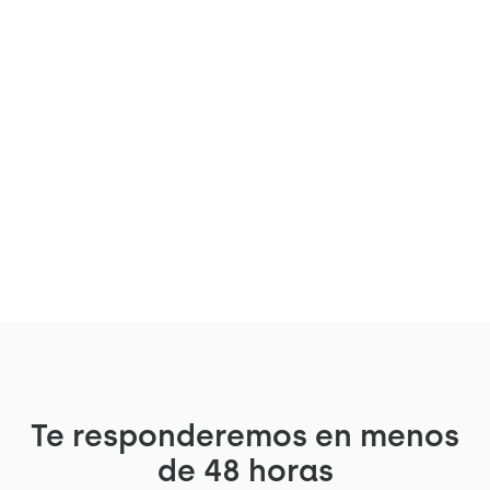
Dimpl a veillé à choisir des
cabines acoustiques
performantes.
Pour compléter ses salles de réunion,
Dimpl décide de s'équiper d'une Arche.
Voir le projet
Te responderemos en menos
de 48 horas