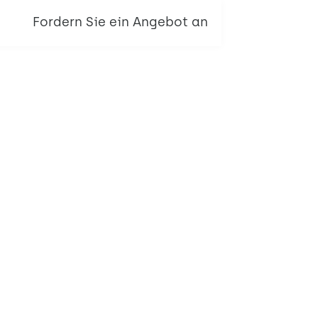
Fordern Sie ein Angebot an
BLOC-1 & 1H
BLOC-2
ikkabine
Le BLOC - Aku