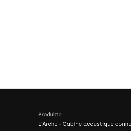
Lieferung 
Zum Ka
For
Produkte
L'Arche - Cabine acoustique conn