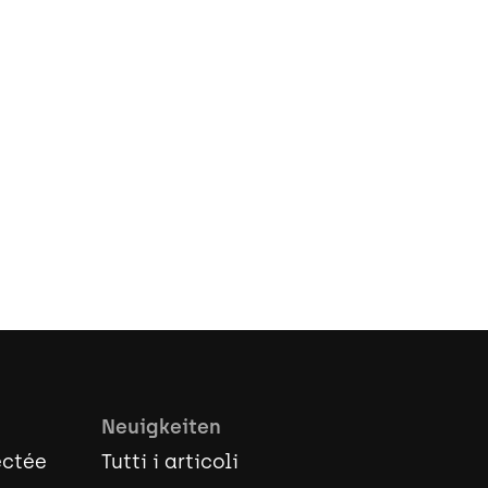
innerhalb von 3 Wochen. 5 Jahre
Garantie.
uf oder Leasing erhältlich.
dern Sie ein Angebot an
Neuigkeiten
ectée
Tutti i articoli