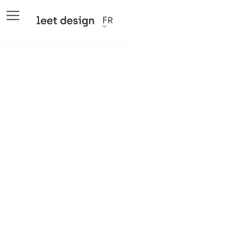
FR
Crédits
Webdesign & Développement :
Pepperclip Studio
Motion :
Gorille
+ leet design
3D :
Jean Thiriet
+ leet design
Vidéo:
Kazam
+ leet design