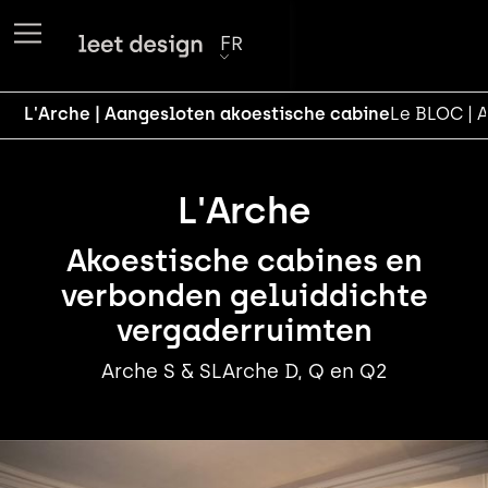
FR
L'Arche | Aangesloten akoestische cabine
Le BLOC | 
L'Arche
Akoestische cabines en
verbonden geluiddichte
vergaderruimten
Arche S & SL
Arche D, Q en Q2