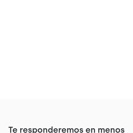
Du bureau à la ville : la vision
Matters
Quand l'espace de travail devient un
véritable lieu de vie.
Voir le projet
Te responderemos en menos